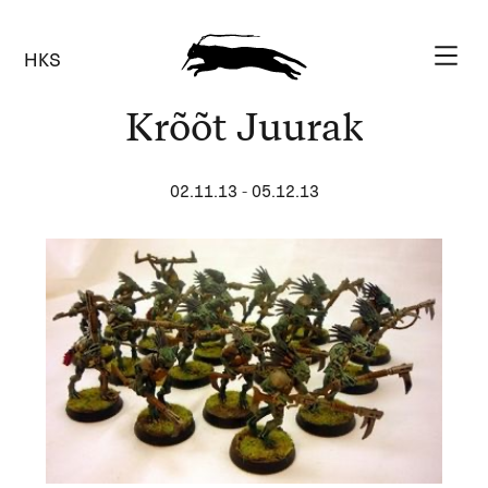
HKS
Krõõt Juurak
02.11.13
-
05.12.13