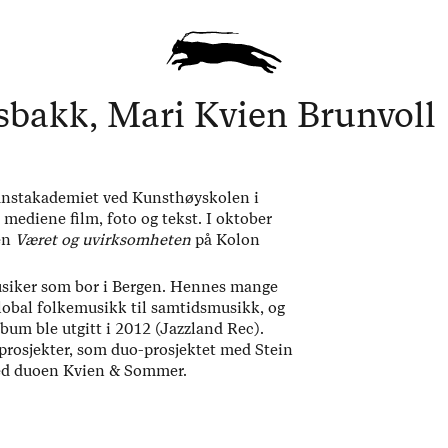
sbakk, Mari Kvien Brunvoll
unstakademiet ved Kunsthøyskolen i
mediene film, foto og tekst. I oktober
en
Været og uvirksomheten
på Kolon
siker som bor i Bergen. Hennes mange
 global folkemusikk til samtidsmusikk, og
lbum ble utgitt i 2012 (Jazzland Rec).
 prosjekter, som duo-prosjektet med Stein
ed duoen Kvien & Sommer.