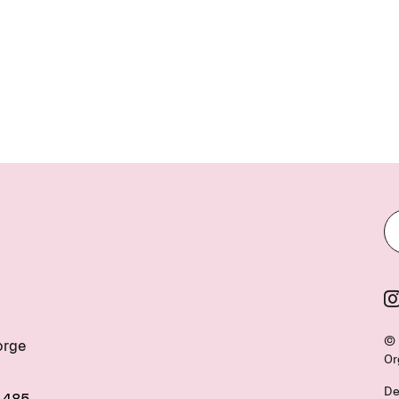
© 
orge
Or
De