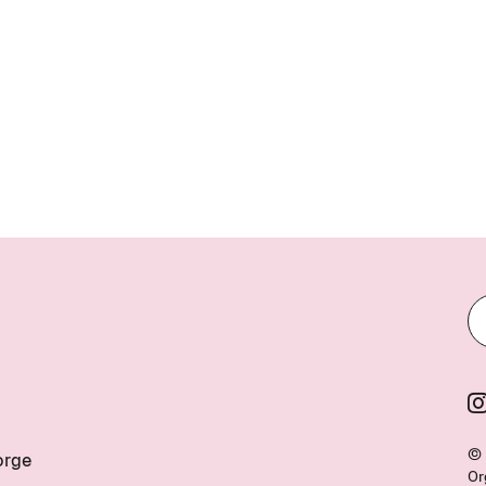
© 
orge
Or