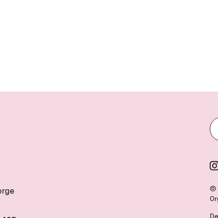
© 
orge
Or
De