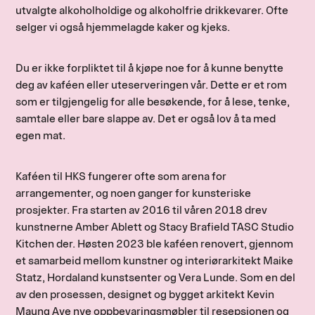
utvalgte alkoholholdige og alkoholfrie drikkevarer. Ofte
selger vi også hjemmelagde kaker og kjeks.
Du er ikke forpliktet til å kjøpe noe for å kunne benytte
deg av kaféen eller uteserveringen vår. Dette er et rom
som er tilgjengelig for alle besøkende, for å lese, tenke,
samtale eller bare slappe av. Det er også lov å ta med
egen mat.
Kaféen til HKS fungerer ofte som arena for
arrangementer, og noen ganger for kunsteriske
prosjekter. Fra starten av 2016 til våren 2018 drev
kunstnerne Amber Ablett og Stacy Brafield
TASC Studio
Kitchen
der. Høsten 2023 ble kaféen renovert, gjennom
et samarbeid mellom kunstner og interiørarkitekt Maike
Statz, Hordaland kunstsenter og Vera Lunde. Som en del
av den prosessen, designet og bygget arkitekt Kevin
Maung Aye nye oppbevaringsmøbler til resepsjonen og