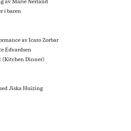
ag av Marie Nerland
r i baren
formance av Icaro Zorbar
te Edvardsen
t (Kitchen Dinner)
med Jiska Huizing