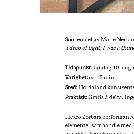
Som en del av
Marie Nerlan
a drop of light; I was a thun
Tidspunkt:
Lørdag 10. augus
Varighet:
ca 15 min.
Sted:
Hordaland kunstsenter
Praktisk:
Gratis å delta, i
I Icaro Zorbars performance
elementer samhandle med hve
musikkboksmekanismer og et