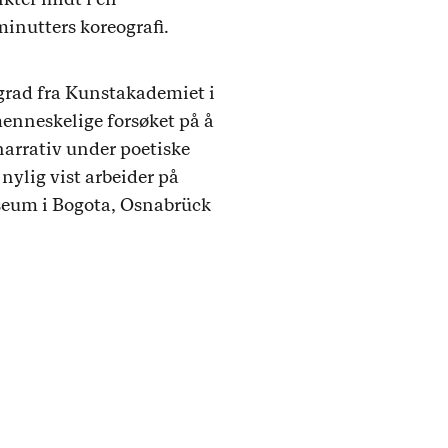
inutters koreografi.
grad fra Kunstakademiet i
menneskelige forsøket på å
narrativ under poetiske
nylig vist arbeider på
seum i Bogota, Osnabrück