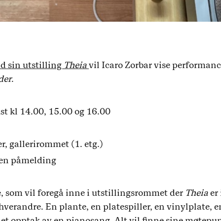
d sin utstilling
Theia
vil Icaro Zorbar vise performan
der
.
t kl 14.00, 15.00 og 16.00
, gallerirommet (1. etg.)
ngen påmelding
, som vil foregå inne i utstillingsrommet der
Theia
er 
randre. En plante, en platespiller, en vinylplate, en 
 opptak av en pianosang. Alt vil finne sine møtepun