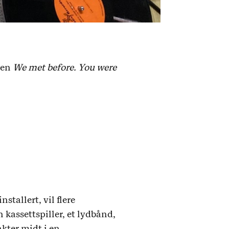
cen
We met before. You were
installert, vil flere
kassettspiller, et lydbånd,
kter midt i en