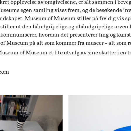
et opplevelse av omgivelsene, er alt sammen i bevegel
seums egen samling vises frem, og de besøkende invit
ndskapet. Museum of Museum stiller på freidig vis s
 stiller ut den håndgripelige og uhåndgripelige arven
 kommuniserer, hvordan det presenterer ting og kunst
f Museum på alt som kommer fra museer – alt som r
Museum of Museum et lite utvalg av sine skatter i en t
com