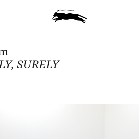
um
WLY, SURELY