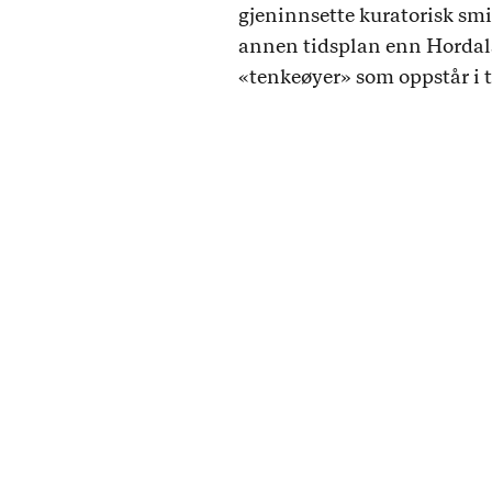
gjeninnsette kuratorisk smi
annen tidsplan enn Hordala
«tenkeøyer» som oppstår i 