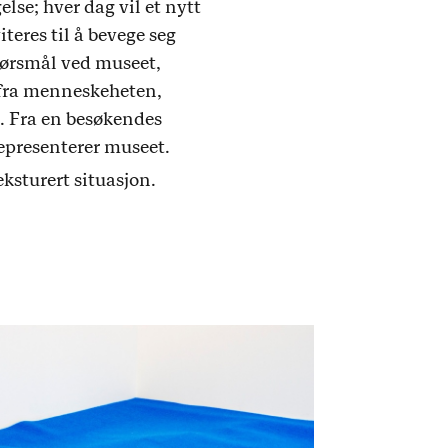
se; hver dag vil et nytt
eres til å bevege seg
pørsmål ved museet,
 fra menneskeheten,
. Fra en besøkendes
epresenterer museet.
eksturert situasjon.