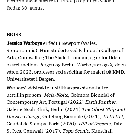
Performancen starter kl 19:00 på åpningskvelden,
fredag 30. august.
BIOER
Jessica Warboys
er født i Newport (Wales,
Storbritannia). Hun studerte ved Falmouth College of
Arts, Cornwall og The Slade i London, og er for tiden
basert mellom Bergen og Berlin. Warboys er også, siden
våren 2023, professor ved avdeling for maleri på KMD,
Universitetet i Bergen.
Warboys’ vidstrakte utstillingspraksis omfatter
utstillinger som:
Meia-Noite
, Coimbra Biennial of
Contemporary Art, Portugal (2022)
Earth Panther
,
Galerie Noah Klink, Berlin (2021)
The Ghost Ship and
the Sea Change
, Göteborg Biennale (2021),
2020202
,
Gaudel de Stampa, Paris (2020),
Hill of Dreams
, Tate
St Ives, Cornwall (2017),
Topo Scenic
, Kunsthall