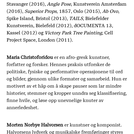
Stavanger (2016),
Angle Pose
, Kunstverein Amsterdam
(2016),
Superior Props
, 1857, Oslo (2015),
Ab Ovo
,
Spike Island, Bristol (2013),
TAILS
, Bielefelder
Kunstverein, Bielefeld (2012), dOCUMENTA 13,
Kassel (2012) og
Victory Park Tree Painting
, Cell
Project Space, London (2011).
Maria Christoforidou
er en afro-gresk kunstner,
forfatter og forsker. Hennes praksis utforsker de
politiske, fysiske og performative operasjonene til ord
og bilder, gjennom ulike formater og samarbeid. Hun er
motivert av et håp om å skape pauser som lar mindre
historier, stemmer og kropper unndra seg klassifisering,
finne hvile, og løse opp unevnelige knuter av
annerledeshet.
Morten Norbye Halvorsen
er kunstner og komponist.
Halvorsens lydverk og musikalske fremføringer styres