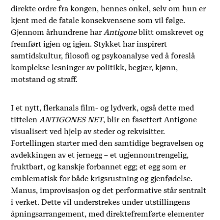
direkte ordre fra kongen, hennes onkel, selv om hun er
kjent med de fatale konsekvensene som vil følge.
Gjennom århundrene har
Antigone
blitt omskrevet og
fremført igjen og igjen. Stykket har inspirert
samtidskultur, filosofi og psykoanalyse ved å foreslå
komplekse lesninger av politikk, begjær, kjønn,
motstand og straff.
I et nytt, flerkanals film- og lydverk, også dette med
tittelen
ANTIGONES NET
, blir en fasettert Antigone
visualisert ved hjelp av steder og rekvisitter.
Fortellingen starter med den samtidige begravelsen og
avdekkingen av et jernegg – et ugjennomtrengelig,
fruktbart, og kanskje forbannet egg; et egg som er
emblematisk for både krigsrustning og gjenfødelse.
Manus, improvisasjon og det performative står sentralt
i verket. Dette vil understrekes under utstillingens
åpningsarrangement, med direktefremførte elementer