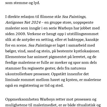
som stemme og lyd.
I direkte relasjon til filmene står
Sea Paintings,
Antigones Net 2024
– en gruppe store, uoppspente
malerier som inngår i en serie Warboys har jobbet med
siden 2009. Verkene er hengt opp i utstillingsrommet
slik at de antyder en setting, eller et bakteppe, kanskje
for en scene.
Sea Paintings
er laget i samarbeid med
bølger, vind, sand og stein, på bestemte kystlokasjoner.
Elementene har animert pigmentet på lerretet, og de
ferdige maleriene er fulle av merker og spor som dels
stammer fra regisserte gester, dels fra naturens
ukontrollerbare prosesser. Oppstått innenfor det
liminale rommet mellom havet og kysten, er maleriene
også en registrering av tid og sted.
Oppmerksomheten Warboys retter mot prosessen og
mulighetene til malerimediet, er av både ritualistisk og