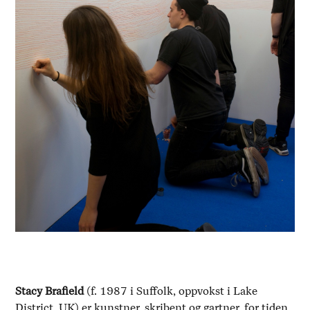
Stacy Brafield
(f. 1987 i Suffolk, oppvokst i Lake
District, UK) er kunstner, skribent og gartner, for tiden