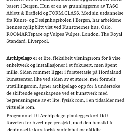
basert i Bergen. Hun er en av grunnleggerne av TASC
Ablett & Brafield og FORM.CLASS. Med sin utdannelse
fra Kunst- og Designhøgskolen i Bergen, har arbeidene
hennes nylig blitt vist ved Kunstnernes hus, Oslo,
ROOMARTspace og Vulpes Vulpes, London, The Royal
Standard, Liverpool.
Archipelago
er et lite, fleksibelt visningsrom for å vise
enkeltverk og installasjoner i et fokusert, men åpent
miljø. Siden rommet ligger i førsteetasje på Hordaland
kunstsenter, like ved siden av et større, mer formelt
utstillingsrom, åpner archipelago opp for å undersøke
de skiftende egenskapene ved et kunstverk med
begrensningene av et lite, fysisk rom, i en tidsalder med
virtuelle rom.
Programmet til Archipelago planlegges kort tid i
forveien for hvert nye prosjekt, med den hensikt å
gjeninnsette kuratorisk smidighet og nåtidig