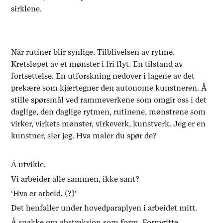
sirklene.
Når rutiner blir synlige. Tilblivelsen av rytme.
Kretsløpet av et mønster i fri flyt. En tilstand av
fortsettelse. En utforskning nedover i lagene av det
prekære som kjærtegner den autonome kunstneren. Å
stille spørsmål ved rammeverkene som omgir oss i det
daglige, den daglige rytmen, rutinene, mønstrene som
virker, virkets mønster, virkeverk, kunstverk. Jeg er en
kunstner, sier jeg. Hva maler du spør de?
Å utvikle.
Vi arbeider alle sammen, ikke sant?
‘Hva er arbeid. (?)’
Det henfaller under hovedparaplyen i arbeidet mitt.
Å snakke om abstraksjon som form. Formgitte