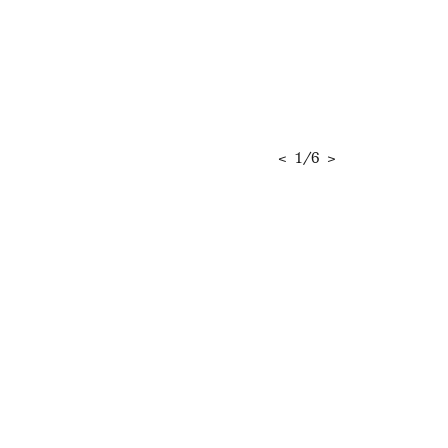
<
1
/
6
>
RELATERT INNHOLD