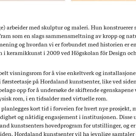
ge) arbeider med skulptur og maleri. Hun konstruerer s
 fram som en slags sammensmeltning av kropp og natur
mening og hvordan vi er forbundet med historien er em
 i keramikkunst i 2009 ved Högskolan för Design oc
sibelt visningsrom for å vise enkeltverk og installasjon
 førsteetasje på Hordaland kunstsenter, like ved siden
ipelago opp for å undersøke de skiftende egenskapene
ysisk rom, i en tidsalder med virtuelle rom.
planlegges kort tid i forveien for hvert nye prosjekt,
dighet og nåtidig engasjement i institusjonen. Disse ut
nd kunstsenters hovedprogram for utstillinger, og er
tiden. Hordaland kunstsenter vil ha jevnlige samtale