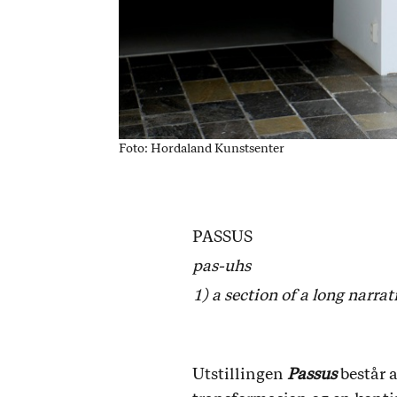
Foto: Hordaland Kunstsenter
PASSUS
pas-uhs
1) a section of a long narra
Utstillingen
Passus
består 