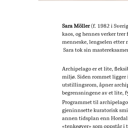
Sara Möller
(f. 1982 i Sveri
kaos, og hennes verker trer
menneske, lengselen etter 
Sara tok sin mastereksamen
Archipelago er et lite, flek
miljø. Siden rommet ligger i
utstillingsrom, åpner arch
begrensningene av et lite, f
Programmet til archipelago 
gjeninnsette kuratorisk smi
annen tidsplan enn Hordala
«tenkeøyer» som oppstår i 