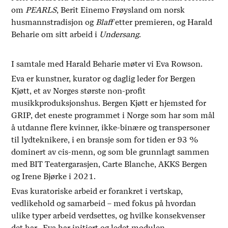
om
PEARLS
, Berit Einemo Frøysland om norsk
husmannstradisjon og
Blaff
etter premieren, og Harald
Beharie om sitt arbeid i
Undersang
.
I samtale med Harald Beharie møter vi Eva Rowson.
Eva er kunstner, kurator og daglig leder for Bergen
Kjøtt, et av Norges største non-profit
musikkproduksjonshus. Bergen Kjøtt er hjemsted for
GRIP, det eneste programmet i Norge som har som mål
å utdanne flere kvinner, ikke-binære og transpersoner
til lydteknikere, i en bransje som for tiden er 93 %
dominert av cis-menn, og som ble grunnlagt sammen
med BIT Teatergarasjen, Carte Blanche, AKKS Bergen
og Irene Bjørke i 2021.
Evas kuratoriske arbeid er forankret i vertskap,
vedlikehold og samarbeid – med fokus på hvordan
ulike typer arbeid verdsettes, og hvilke konsekvenser
det har. Eva har initiert og ledet modulen