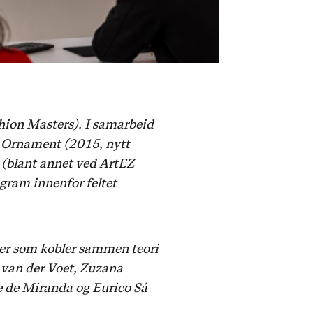
hion Masters). I samarbeid
g Ornament (2015, nytt
 (blant annet ved ArtEZ
gram innenfor feltet
der som kobler sammen teori
 van der Voet, Zuzana
e de Miranda og Eurico Sá