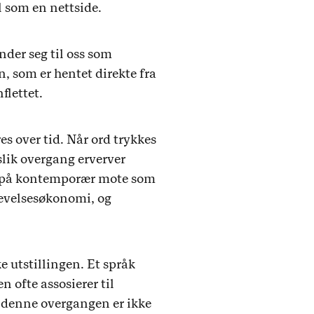
el som en
nettside
.
nder seg til oss som
n, som er hentet direkte fra
flettet.
es over tid. Når ord trykkes
 slik overgang erverver
er på kontemporær mote som
levelsesøkonomi, og
e utstillingen. Et språk
 ofte assosierer til
av denne overgangen er ikke