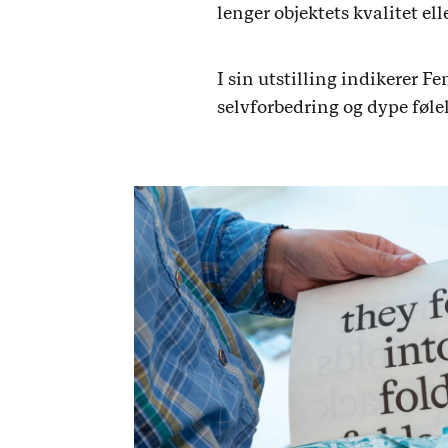
lenger objektets kvalitet el
I sin utstilling indikerer F
selvforbedring og dype følel