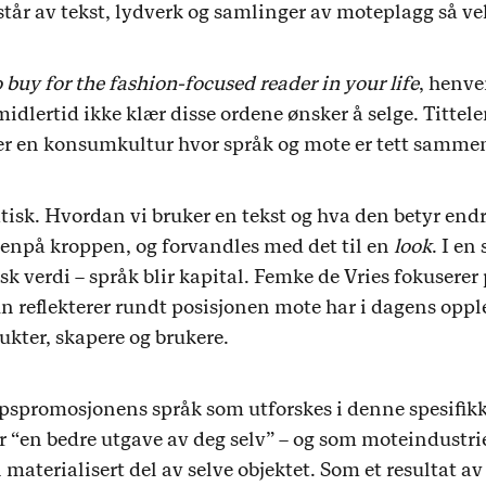
tår av tekst, lydverk og samlinger av moteplagg så v
 buy for the fashion-focused reader in your life
, henve
midlertid ikke klær disse ordene ønsker å selge. Tittele
er en konsumkultur hvor språk og mote er tett sammen
statisk. Hvordan vi bruker en tekst og hva den betyr endr
tenpå kroppen, og forvandles med det til en
look
. I en
k verdi – språk blir kapital. Femke de Vries fokuser
n reflekterer rundt posisjonen mote har i dagens opp
ukter, skapere og brukere.
elpspromosjonens språk som utforskes i denne spesifikk
 “en bedre utgave av deg selv” – og som moteindustrien
 materialisert del av selve objektet. Som et resultat 