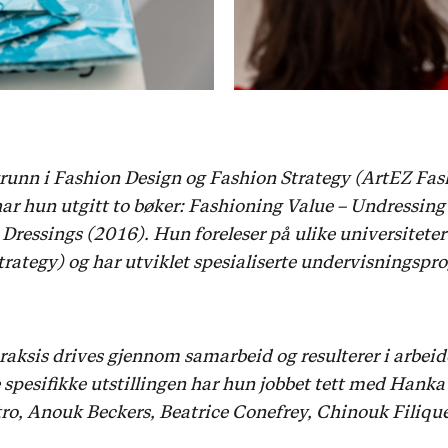
grunn i Fashion Design og Fashion Strategy (ArtEZ Fas
r hun utgitt to bøker: Fashioning Value – Undressin
Dressings (2016). Hun foreleser på ulike universiteter
rategy) og har utviklet spesialiserte undervisningspro
aksis drives gjennom samarbeid og resulterer i arbei
spesifikke utstillingen har hun jobbet tett med Hanka
ro, Anouk Beckers, Beatrice Conefrey, Chinouk Filiqu