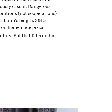
erously casual. Dangerous
orations (not cooperations)
 at arm’s length, S&L’s
eo on homemade pizza.
tary. But that falls under