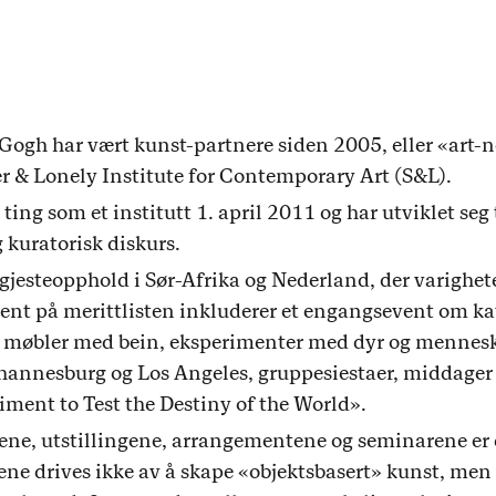
ogh har vært kunst-partnere siden 2005, eller «art-ne
r & Lonely Institute for Contemporary Art (S&L).
 ting som et institutt 1. april 2011 og har utviklet seg 
og kuratorisk diskurs.
sgjesteopphold i Sør-Afrika og Nederland, der varighet
t på merittlisten inkluderer et engangsevent om katt
 møbler med bein, eksperimenter med dyr og menneske
ohannesburg og Los Angeles, gruppesiestaer, middager
iment to Test the Destiny of the World».
ene, utstillingene, arrangementene og seminarene e
ene drives ikke av å skape «objektsbasert» kunst, men 