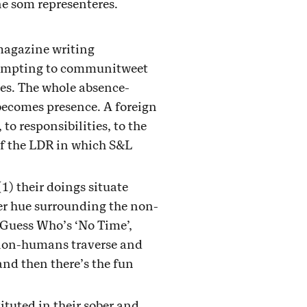
e som representeres.
agazine writing
ttempting to communitweet
nes. The whole absence-
ecomes presence. A foreign
o responsibilities, to the
 of the LDR in which S&L
1) their doings situate
er hue surrounding the non-
 Guess Who’s ‘No Time’,
 non-humans traverse and
 and then there’s the fun
ituted in their sober and