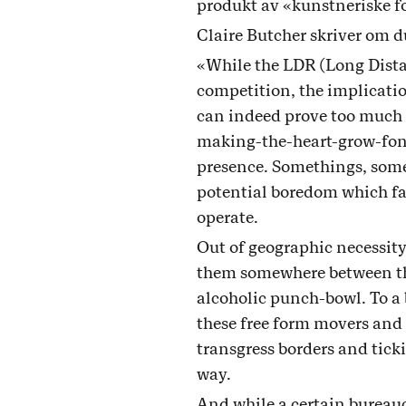
produkt av «kunstneriske f
Claire Butcher skriver om 
«While the LDR (Long Distan
competition, the implicati
can indeed prove too much f
making-the-heart-grow-fond
presence. Somethings, someo
potential boredom which fam
operate.
Out of geographic necessity 
them somewhere between the
alcoholic punch-bowl. To a 
these free form movers and
transgress borders and ticki
way.
And while a certain bureaucr