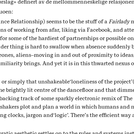
orslag» definert av de mellommenneskelige relasjonen
duoen:
ce Relationship) seems to be the stuff of a
Fairlady
m
ons of working from afar, liking via Facebook, and a
or some of the hardiest of partnerships or possible o
er thing is hard to swallow when absence suddenly b
nes, aliens–moving in and out of proximity to ideas, t
iliarity brings. And yet it is in this thwarted nexus
or simply that unshakeable‘loneliness of the project’(
 brightly lit centre of the dancefloor and that dimm
backing track of some sparkly electronic remix of The
 shakers plot and plan a world in which humans and
ng clocks, jargon and‘logic’. There’s the efficient way
atic aesthetic settles on to the rules and systems inst