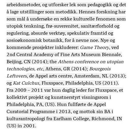
arbeidsmetoder, og utforsker lek som pedagogikk og det
å lage utstillinger som metodikk. Hennes forskning har
som mål å undersøke en rekke kulturelle fenomen som
utopisk tenkning, frø-suverenitet, sanitærforhold og
regulering, absurde verktøy, spekulativ framtid og
sosioøkonomisk botanikk, for å nevne noe. Nye og
kommende prosjekter inkluderer:
Game Theory
, ved
2nd Central Academy of Fine Arts Museum Biennale,
Beijing, CN (2014); the
Athens conference on utopian
technologies, etc
, Athens, GR (2014);
Bourgeois
Leftovers
, de Appel arts centre, Amsterdam, NL (2013);
og
Kat Culchur
, Fluxspace, Philadelphia, US (2011).
Fra 2009 – 2011 var hun daglig leder for Fluxspace, et
kollektivt projekt og kunstnerstyrt visningsrom i
Philadelphia, PA, (US). Hun fullførte de Appel
Curatorial Programme i 2013, og mottok sin BA i
kulturantropologi fra Earlham College, Richmond, IN
(US) in 2001.