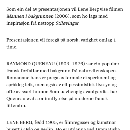
Som ein del av presentasjonen vil Lene Berg vise filmen
Mannen i bakgrunnen
(2006), som ho laga med
inspirasjon frå nettopp
Stiløvingar
.
Presentasjonen vil føregå på norsk, varighet omlag 1
time.
RAYMOND QUENEAU (1903–1976) var ein populær
fransk forfattar med bakgrunn frå naturvitenskapen.
Romanane hans er prega av formale eksperiment og
språkleg leik, men også av eit pessimistisk livssyn og
ofte av svart humor. Som uavhengig avantgardist har
Queneau øvd stor innflytelse på moderne fransk
litteratur.
LENE BERG, fødd 1965, er filmregissør og kunstnar
busett i Oslo og Berlin. Ho er utdanna ved Dramatiska