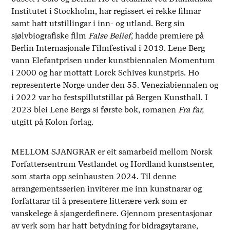
Institutet i Stockholm, har regissert ei rekke filmar
samt hatt utstillingar i inn- og utland. Berg sin
sjølvbiografiske film
False Belief
, hadde premiere på
Berlin Internasjonale Filmfestival i 2019. Lene Berg
vann Elefantprisen under kunstbiennalen Momentum
i 2000 og har mottatt Lorck Schives kunstpris. Ho
representerte Norge under den 55. Veneziabiennalen og
i 2022 var ho festspillutstillar på Bergen Kunsthall. I
2023 blei Lene Bergs si første bok, romanen
Fra far,
utgitt på Kolon forlag.
MELLOM SJANGRAR er eit samarbeid mellom Norsk
Forfattersentrum Vestlandet og Hordland kunstsenter,
som starta opp seinhausten 2024. Til denne
arrangementsserien inviterer me inn kunstnarar og
forfattarar til å presentere litterære verk som er
vanskelege å sjangerdefinere. Gjennom presentasjonar
av verk som har hatt betydning for bidragsytarane,