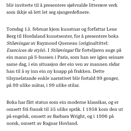
blir inviterte til å presentere sjølvvalde litterære verk
som ikkje så lett let seg sjangerdefinere.
Torsdag 13. februar kjem kunstnar og forfattar Lene
Berg til Hordaland kunstsenter, for å presentere boka
Stiløvingar
av Raymond Queneau (originaltittel:
Exercices de style
). I
Stiløvingar
får forteljaren auge på
ein mann på S-bussen i Paris, som han ser igjen seinare
same dag, i ein situasjon der ein ven av mannen rådar
han til å sy inn ein ny knapp på frakken. Dette
tilsynelatande enkle narrativet blir fortald 99 gonger,
på 99 ulike måtar, i 99 ulike stilar.
Boka har fått status som ein moderne klassikar, og er
omsett frå fransk til 35 ulike språk. I 1958 kom den ut
på engelsk, omsett av Barbara Wright, og i 1996 på
norsk, omsett av Ragnar Hovland.