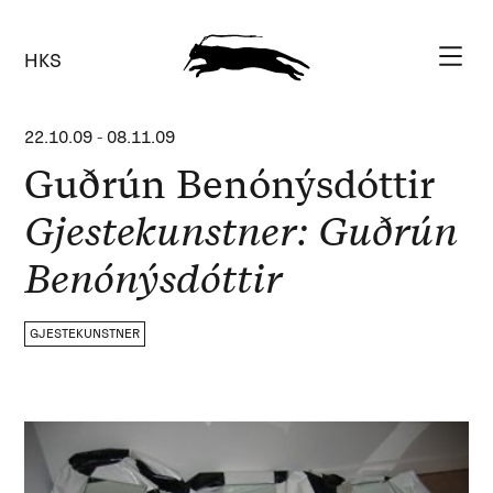
HKS
22.10.09
-
08.11.09
Guðrún Benónýsdóttir
Gjestekunstner: Guðrún
Benónýsdóttir
GJESTEKUNSTNER