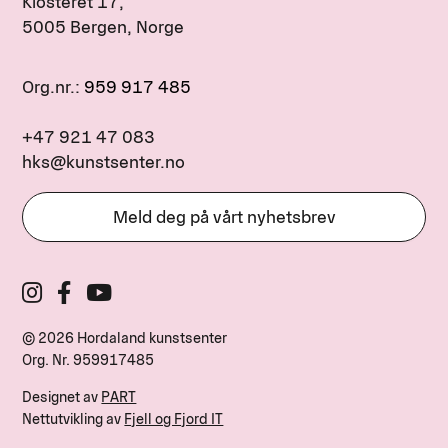
Klosteret 17,
5005 Bergen, Norge
Org.nr.:
959 917 485
+47 921 47 083
hks@kunstsenter.no
Meld deg på vårt nyhetsbrev
© 2026 Hordaland kunstsenter
Org. Nr.
959917485
Designet av
PART
Nettutvikling av
Fjell og Fjord IT