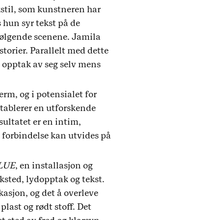
kstil, som kunstneren har
 hun syr tekst på de
følgende scenene. Jamila
torier. Parallelt med dette
rt opptak av seg selv mens
erm, og i potensialet for
etablerer en utforskende
ultatet er en intim,
 forbindelse kan utvides på
LUE
, en installasjon og
ksted, lydopptak og tekst.
sjon, og det å overleve
plast og rødt stoff. Det