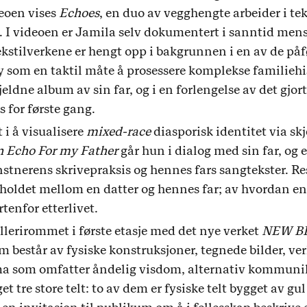
eoen vises
Echoes
, en duo av vegghengte arbeider i te
et. I videoen er Jamila selv dokumentert i sanntid mens
ekstilverkene er hengt opp i bakgrunnen i en av de på
sy som en taktil måte å prosessere komplekse familiehis
jeldne album av sin far, og i en forlengelse av det gjo
s for første gang.
 i å visualisere
mixed-race
diasporisk identitet via skj
 Echo For my Father
går hun i dialog med sin far, og 
nerens skrivepraksis og hennes fars sangtekster. Res
holdet mellom en datter og hennes far; av hvordan en
tenfor etterlivet.
lerirommet i første etasje med det nye verket
NEW B
består av fysiske konstruksjoner, tegnede bilder, ver
 som omfatter åndelig visdom, alternativ kommunika
tre store telt: to av dem er fysiske telt bygget av gul 