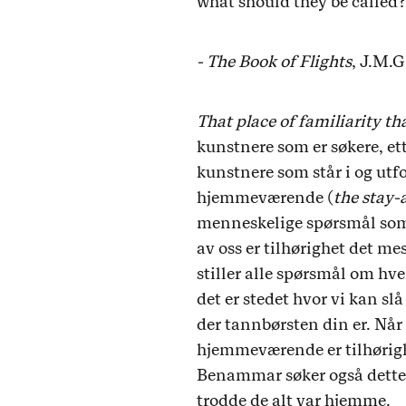
what should they be called?
- The Book of Flights
, J.M.G
That place of familiarity th
kunstnere som er søkere, et
kunstnere som står i og utfo
hjemmeværende (
the stay-
menneskelige spørsmål som 
av oss er tilhørighet det m
stiller alle spørsmål om hve
det er stedet hvor vi kan sl
der tannbørsten din er. Når 
hjemmeværende er tilhørigh
Benammar søker også dette s
trodde de alt var hjemme.