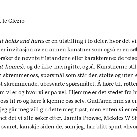
. le Clezio
at holds and hurts
er en utstilling i to deler, hvor det v
ter invitasjon av en annen kunstner som også er en søk
rsker de nevnte tilstandene eller karakterene: de reis
at-homes
), og de ikke-navngitte, også. Kunstnerne sti
skremmer oss, spørsmål som står der, stolte og uten e
est skremmende, ubesvarte spørsmålet. Å høre til, røtt
m vi er og hvor vi er på vei. Hjemme er det stedet fra hv
å oss til ro og lære å kjenne oss selv. Gudfaren min sa 
jeg går meg vill gir dette meg trøst, men enten vi er re
et det vi alle søker etter. Jamila Prowse, Mekdes W 
varet, kanskje siden de, som jeg, har blitt spurt «hv