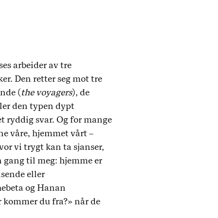
ises arbeider av tre
er. Den retter seg mot tre
ende (
the voyagers
), de
ller den typen dypt
t ryddig svar. Og for mange
ene våre, hjemmet vårt –
or vi trygt kan ta sjanser,
en gang til meg: hjemme er
isende eller
Shebeta og Hanan
or kommer du fra?» når de