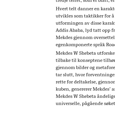
tredje teltet, som er blått, 
Hvert telt danner en karakt
utvikles som taktikker for å 
utformingen av disse karakt
Addis Ababa, lyd tatt opp f
Mekdes gjennom oversettels
egenkomponerte språk Roa
Mekdes W Shebeta utforsker 
tilbake til konseptene tilh
gjennom bilder og metaforer
tar slutt, hvor forventninge
rette for deltakelse, gjenn
kuben, genererer Mekdes’ ar
Mekdes W Shebeta åndelige 
universelle, pågående søket