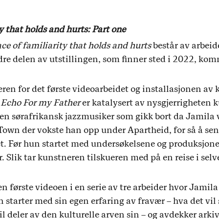
y that holds and hurts: Part one
ce of familiarity that holds and hurts
består av arbei
 delen av utstillingen, som finner sted i 2022, komme
ren for det første videoarbeidet og installasjonen av 
 Echo For my Father
er katalysert av nysgjerrigheten 
en sørafrikansk jazzmusiker som gikk bort da Jamila
e Town der vokste han opp under Apartheid, for så å sen
t. Før hun startet med undersøkelsene og produksjonen
r. Slik tar kunstneren tilskueren med på en reise i selv
en første videoen i en serie av tre arbeider hvor Jamila
tarter med sin egen erfaring av fravær – hva det vil 
til deler av den kulturelle arven sin – og avdekker arki