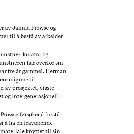
der av Jamila Prowse og
r til å bestå av arbeider
kunstner, kurator og
kunstneren har overfor sin
 var tre år gammel. Herman
ere migrere til
 av prosjektet, visste
et og intergenerasjonell
 Prowse førsøker å forstå
si å ha en fraværende
vmateriale knyttet til sin