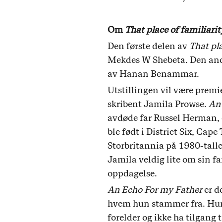
Om
That place of familiarit
Den første delen av
That pla
Mekdes W Shebeta. Den andre
av Hanan Benammar.
Utstillingen vil være premie
skribent Jamila Prowse.
An
avdøde far Russel Herman, 
ble født i District Six, Cap
Storbritannia på 1980-talle
Jamila veldig lite om sin fa
oppdagelse.
An Echo For my Father
er d
hvem hun stammer fra. Hun s
forelder og ikke ha tilgang 