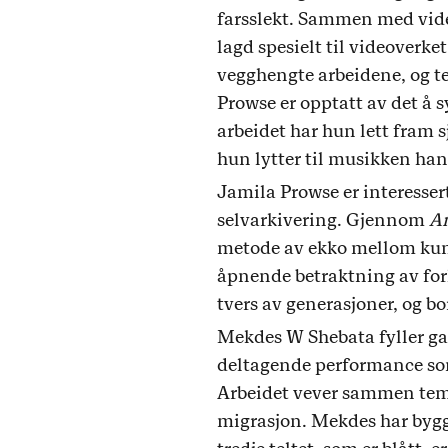
farsslekt. Sammen med vid
lagd spesielt til videoverk
vegghengte arbeidene, og t
Prowse er opptatt av det å 
arbeidet har hun lett fram s
hun lytter til musikken han
Jamila Prowse er interessert
selvarkivering. Gjennom
An
metode av ekko mellom kunst
åpnende betraktning av for
tvers av generasjoner, og bor
Mekdes W Shebata fyller gal
deltagende performance som 
Arbeidet vever sammen tema
migrasjon. Mekdes har bygget 