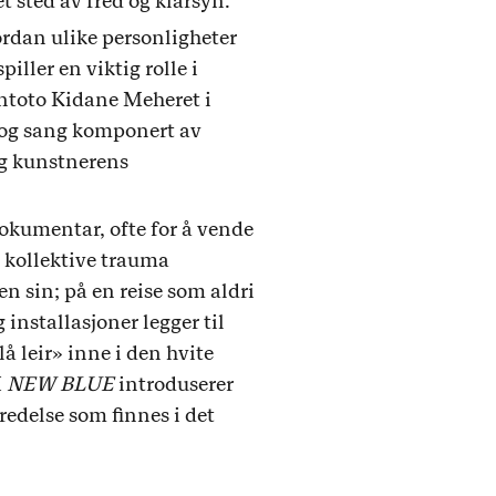
et sted av fred og klarsyn.
ordan ulike personligheter
iller en viktig rolle i
Entoto Kidane Meheret i
t og sang komponert av
og kunstnerens
okumentar, ofte for å vende
g kollektive trauma
n sin; på en reise som aldri
 installasjoner legger til
å leir» inne i den hvite
I
NEW BLUE
introduserer
edelse som finnes i det