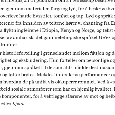
er en invitasjon til publikum om å i fellesskap beskrive 
er, gjennom materialer, farge og lyd, for å beskrive hv
overleve harde livsstiler, tomhet og tap. Lyd og språk sp
erene: fra innsiden av teltene hører vi chanting fra 
ra flyktningleirene i Etiopia, Kenya og Norge, og teks
er av amharisk, det gammeletiopiske språket Ge’ez 
drunner.
historiefortelling i grenselandet mellom fiksjon og d
ørighet og ekskludering. Hun forteller om personlige o
, gjennom språket til de som aldri nådde destinasjone
r og løfter brytes. Mekdes’ interaktive performancer og
om hvordan de på unikt vis okkuperer rommet. Ved å «sl
beid sosiale atmosfærer som har en hjemlig kvalitet. 
komponenter, for å vektlegge sfærene av mot og helbr
 etter
hjem
.