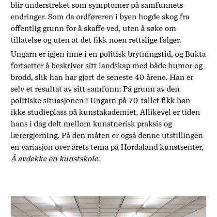
blir understreket som symptomer på samfunnets
endringer. Som da ordføreren i byen hogde skog fra
offentlig grunn for å skaffe ved, uten å søke om
tillatelse og uten at det fikk noen rettslige følger.
Ungarn er igjen inne i en politisk brytningstid, og Bukta
fortsetter å beskriver sitt landskap med både humor og
brodd, slik han har gjort de seneste 40 årene. Han er
selv et resultat av sitt samfunn: På grunn av den
politiske situasjonen i Ungarn på 70-tallet fikk han
ikke studieplass på kunstakademiet. Allikevel er tiden
hans i dag delt mellom kunstnerisk praksis og
lærergjerning. På den måten er også denne utstillingen
en variasjon over årets tema på Hordaland kunstsenter,
Å avdekke en kunstskole.