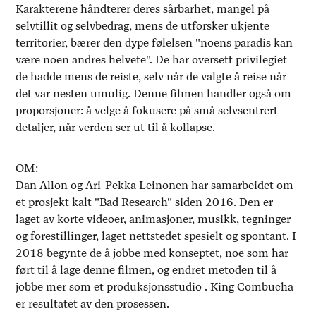
Karakterene håndterer deres sårbarhet, mangel på
selvtillit og selvbedrag, mens de utforsker ukjente
territorier, bærer den dype følelsen "noens paradis kan
være noen andres helvete". De har oversett privilegiet
de hadde mens de reiste, selv når de valgte å reise når
det var nesten umulig. Denne filmen handler også om
proporsjoner: å velge å fokusere på små selvsentrert
detaljer, når verden ser ut til å kollapse.
OM:
Dan Allon og Ari-Pekka Leinonen har samarbeidet om
et prosjekt kalt "Bad Research" siden 2016. Den er
laget av korte videoer, animasjoner, musikk, tegninger
og forestillinger, laget nettstedet spesielt og spontant. I
2018 begynte de å jobbe med konseptet, noe som har
ført til å lage denne filmen, og endret metoden til å
jobbe mer som et produksjonsstudio . King Combucha
er resultatet av den prosessen.