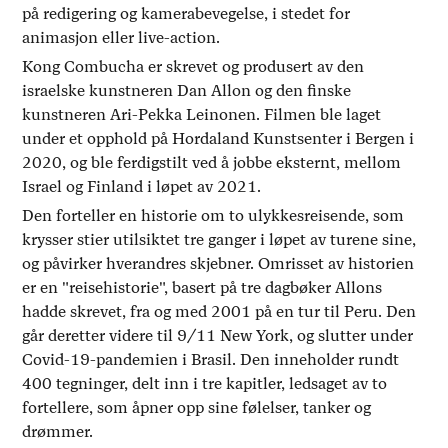
på redigering og kamerabevegelse, i stedet for
animasjon eller live-action.
Kong Combucha er skrevet og produsert av den
israelske kunstneren Dan Allon og den finske
kunstneren Ari-Pekka Leinonen. Filmen ble laget
under et opphold på Hordaland Kunstsenter i Bergen i
2020, og ble ferdigstilt ved å jobbe eksternt, mellom
Israel og Finland i løpet av 2021.
Den forteller en historie om to ulykkesreisende, som
krysser stier utilsiktet tre ganger i løpet av turene sine,
og påvirker hverandres skjebner. Omrisset av historien
er en "reisehistorie", basert på tre dagbøker Allons
hadde skrevet, fra og med 2001 på en tur til Peru. Den
går deretter videre til 9/11 New York, og slutter under
Covid-19-pandemien i Brasil. Den inneholder rundt
400 tegninger, delt inn i tre kapitler, ledsaget av to
fortellere, som åpner opp sine følelser, tanker og
drømmer.