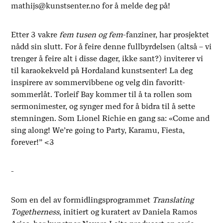
mathijs@kunstsenter.no for å melde deg på!
Etter 3 vakre
fem tusen og fem
-fanziner, har prosjektet
nådd sin slutt. For å feire denne fullbyrdelsen (altså – vi
trenger å feire alt i disse dager, ikke sant?) inviterer vi
til karaokekveld på Hordaland kunstsenter! La deg
inspirere av sommervibbene og velg din favoritt-
sommerlåt. Torleif Bay kommer til å ta rollen som
sermonimester, og synger med for å bidra til å sette
stemningen. Som Lionel Richie en gang sa: «Come and
sing along! We’re going to Party, Karamu, Fiesta,
forever!” <3
-
Som en del av formidlingsprogrammet
Translating
Togetherness
, initiert og kuratert av Daniela Ramos