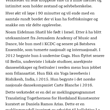
Verkstedet vil lede kroppene våre til å finne nærhet og
intimitet som holder avstand og selvbeherskelse.
Hver økt vil løpe i 90 minutter og vil ende med en
samtale rundt bordet der vi kan ha forfriskninger og
snakke om vår delte opplevelse.
Noam Eidelman Shatil ble født i Israel. Etter å ha blitt
uteksaminert fra Jerusalem Academy of Music and
Dance, ble hun med i KCDC og senere på Batsheva
Ensemble, som turnerte nasjonalt og internasjonalt. I
2012 begynte hun å undervise Gaga. Hun flyttet senere
til Berlin, underviste i lokale studioer, anerkjente
danseselskaper og festivaler i verden mens hun jobbet
som frilansartist. Hun fikk sin Yoga lærerbevis i
Rishikesh, India, i 2015. Hun begynte i det norske
nasjonale dansekompaniet Carte Blanche i 2016.
Dette verkstedet er en del av meklingsprogrammet
Translating Togetherness for Hordaland Kunstsenter
kuratert av Daniela Ramos Arias. Dette er en
meklingsmodell inspirert av arbeidet til kollektive La