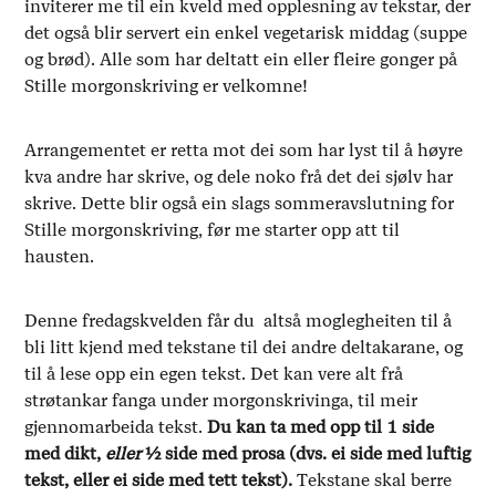
inviterer me til ein kveld med opplesning av tekstar, der
det også blir servert ein enkel vegetarisk middag (suppe
og brød). Alle som har deltatt ein eller fleire gonger på
Stille morgonskriving er velkomne!
Arrangementet er retta mot dei som har lyst til å høyre
kva andre har skrive, og dele noko frå det dei sjølv har
skrive. Dette blir også ein slags sommeravslutning for
Stille morgonskriving, før me starter opp att til
hausten.
Denne fredagskvelden får du altså moglegheiten til å
bli litt kjend med tekstane til dei andre deltakarane, og
til å lese opp ein egen tekst. Det kan vere alt frå
strøtankar fanga under morgonskrivinga, til meir
gjennomarbeida tekst.
Du kan ta med opp til 1 side
med dikt,
eller
½ side med prosa (dvs. ei side med luftig
tekst, eller ei side med tett tekst).
Tekstane skal berre