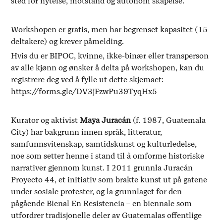
sted for nytelse, motstand og autonom skapelse.
Workshopen er gratis, men har begrenset kapasitet (15
deltakere) og krever påmelding.
Hvis du er BIPOC, kvinne, ikke-binær eller transperson
av alle kjønn og ønsker å delta på workshopen, kan du
registrere deg ved å fylle ut dette skjemaet:
https://forms.gle/DV3jFzwPu39TyqHx5
Kurator og aktivist
Maya Juracán
(f. 1987, Guatemala
City) har bakgrunn innen språk, litteratur,
samfunnsvitenskap, samtidskunst og kulturledelse,
noe som setter henne i stand til å omforme historiske
narrativer gjennom kunst. I 2011 grunnla Juracán
Proyecto 44, et initiativ som brakte kunst ut på gatene
under sosiale protester, og la grunnlaget for den
pågående Bienal En Resistencia – en biennale som
utfordrer tradisjonelle deler av Guatemalas offentlige