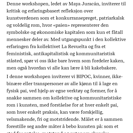
Denne workshopen, ledet av Maya Juracán, inviterer til
kritisk og erfaringsbasert refleksjon over
kunstverdenen som et konkurransepreget, patriarkalsk
og voldelig rom, hvor «paien» representerer den
symbolske og økonomiske kapitalen som kun et fåtall
mennesker deler av. Med utgangspunkt i den kollektive
erfaringen fra kollektivet La Revuelta og fra et
feministisk, antikapitalistisk og kommunitaristisk
ståsted, spør vi oss ikke bare hvem som fordeler kaken,
men også hvordan vi alle kan lære å bli kakebakere.
I denne workshopen inviterer vi BIPOC, kvinner, ikke-
binære eller transpersoner av alle kjønn til å lage en
fysisk pai, ved hjelp av egne verktøy og former, for å
snakke sammen om kollektive og kommunitaristiske
rom i kunsten, med forståelse for at hver enkelt pai,
som hver enkelt praksis, kan være forskjellig,
velsmakende, fri og motstridende. Målet er å sammen
forestille seg andre måter å bebo kunsten på: som et