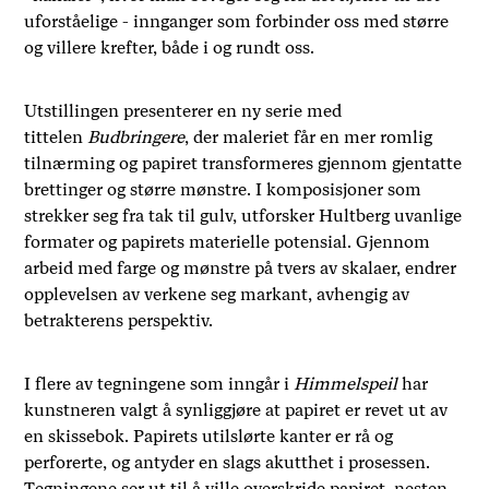
uforståelige - innganger som forbinder oss med større
og villere krefter, både i og rundt oss.
Utstillingen presenterer en ny serie med
tittelen
Budbringere
, der maleriet får en mer romlig
tilnærming og papiret transformeres gjennom gjentatte
brettinger og større mønstre. I komposisjoner som
strekker seg fra tak til gulv, utforsker Hultberg uvanlige
formater og papirets materielle potensial. Gjennom
arbeid med farge og mønstre på tvers av skalaer, endrer
opplevelsen av verkene seg markant, avhengig av
betrakterens perspektiv.
I flere av tegningene som inngår i
Himmelspeil
har
kunstneren valgt å synliggjøre at papiret er revet ut av
en skissebok. Papirets utilslørte kanter er rå og
perforerte, og antyder en slags akutthet i prosessen.
Tegningene ser ut til å ville overskride papiret, nesten