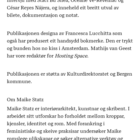
intervju med Staci Bu Shea, Océane Vé-Réveillac og
César Reyes Nájera, og inneheld eit breitt utval av
bilete, dokumentasjon og notat.
Publikasjonen designa av Francesca Lucchitta som
også har produsert eit handsydd bokmerke. Den er trykt
og bunden hos no kiss i Amsterdam. Mathijs van Geest
har vore redaktør for
Hosting Space
.
Publikasjonen er støtta av Kulturdirektoratet og Bergen
kommune.
Om Maike Statz
Maike Statz er interiørarkitekt, kunstnar og skribent. I
arbeidet sitt utforskar ho forholdet mellom kroppar,
kjensler, identitet og rom. Med forankring i
feministiske og skeive praksisar undersøker Maike
romslege ulikskapar og søker alternative verktøy og