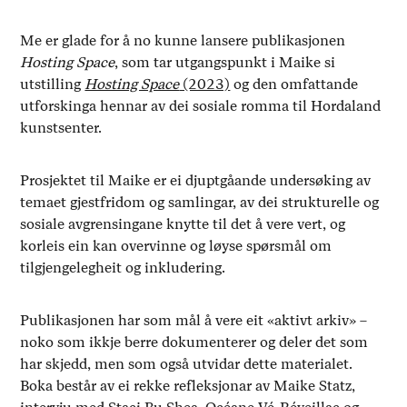
Me er glade for å no kunne lansere publikasjonen
Hosting Space
, som tar utgangspunkt i Maike si
utstilling
Hosting Space
(2023)
og den omfattande
utforskinga hennar av dei sosiale romma til Hordaland
kunstsenter.
Prosjektet til Maike er ei djuptgåande undersøking av
temaet gjestfridom og samlingar, av dei strukturelle og
sosiale avgrensingane knytte til det å vere vert, og
korleis ein kan overvinne og løyse spørsmål om
tilgjengelegheit og inkludering.
Publikasjonen har som mål å vere eit «aktivt arkiv» –
noko som ikkje berre dokumenterer og deler det som
har skjedd, men som også utvidar dette materialet.
Boka består av ei rekke refleksjonar av Maike Statz,