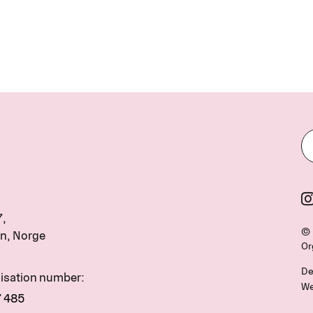
7,
© 
n, Norge
Or
De
nisation number:
We
7 485