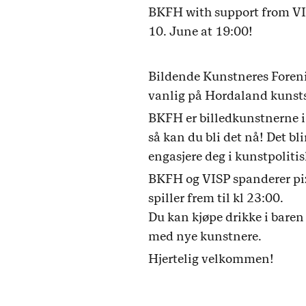
BKFH with support from VIS
10. June at 19:00!
Bildende Kunstneres Foreni
vanlig på Hordaland kunstsen
BKFH er billedkunstnerne i
så kan du bli det nå! Det bl
engasjere deg i kunstpolitis
BKFH og VISP spanderer pizz
spiller frem til kl 23:00.
Du kan kjøpe drikke i baren 
med nye kunstnere.
Hjertelig velkommen!