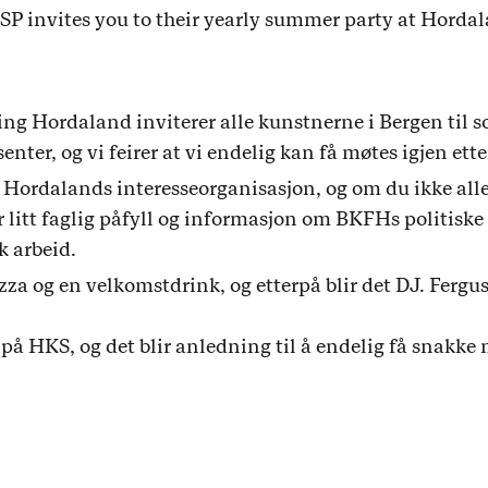
P invites you to their yearly summer party at Hordal
ng Hordaland inviterer alle kunstnerne i Bergen til s
ter, og vi feirer at vi endelig kan få møtes igjen ette
 Hordalands interesseorganisasjon, og om du ikke al
ir litt faglig påfyll og informasjon om BKFHs politisk
k arbeid.
a og en velkomstdrink, og etterpå blir det DJ. Fergu
på HKS, og det blir anledning til å endelig få snakke 