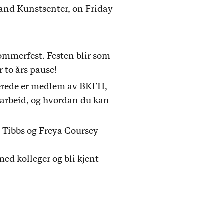
and Kunstsenter, on Friday
ommerfest. Festen blir som
r to års pause!
lerede er medlem av BKFH,
e arbeid, og hvordan du kan
s Tibbs og Freya Coursey
med kolleger og bli kjent