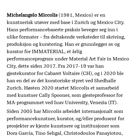
Michelangelo Miccolis
(1981, Mexico) er en
kunstnerisk utøver med base i Zurich og Mexico City.
Hans performancebaserte praksis beveger seg inn i
ulike formater – fra deltakende verksteder til skriving,
produksjon og kuratering. Han er grunnlegger av og
kurator for IMMATERIAL, et årlig
performanceprogram under Material Art Fair in Mexico
City, dette siden 2017. Fra 2017-19 var han
gjestekurator for Cabaret Voltaire (CH), og i 2020 ble
han en del av det kuratoriske styret ved Shedhalle
Zurich. Høsten 2020 startet Miccolis et samarbeid
med kunstner Cally Spooner, som gjesteprofessor for
MA-programmet ved Iuav University, Venezia (IT).
Siden 2005 har Miccolis arbeidet internasjonalt som
performancekunstner, kurator, og/eller produsent for
prosjekter av kjente kunstnere og institusjoner som
Dora García, Tino Sehgal, Christodoulos Panayiotou,