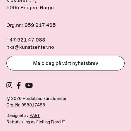
Klosteret 17,
5005 Bergen, Norge
Org.nr.:
959 917 485
+47 921 47 083
hks@kunstsenter.no
Meld deg på vårt nyhetsbrev
© 2026 Hordaland kunstsenter
Org. Nr.
959917485
Designet av
PART
Nettutvikling av
Fjell og Fjord IT