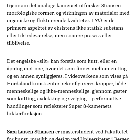
Gjennom det analoge kameraet utforsker Stiansen
morfologiske former, og virkningen av materialer med
organiske og fluktuerende kvaliteter. I
Slit
er det
primære aspektet av eksistens ikke statisk substans
eller tilstedeværelse, men snarere prosess eller
tilblivelse.
Det engelske «slit» kan forstås som kutt, eller en
åpning mot noe, hvor det som finnes mellom en ting
og en annen synliggjøres. I videoverkene som vises på
Hordaland kunstsenter, rekonfigureres kropper, både
menneskelige og ikke-menneskelige, gjennom gester
som kutting, avdekking og svelging – performative
handlinger som reflekterer Super 8-kameraets
lukkerfunksjon.
Sara Larsen Stiansen
er masterstudent ved Fakultetet
for kunst, musikk og design ved Universitetet i Bergen.