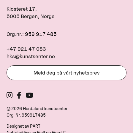
Klosteret 17,
5005 Bergen, Norge
Org.nr.:
959 917 485
+47 921 47 083
hks@kunstsenter.no
Meld deg på vårt nyhetsbrev
© 2026 Hordaland kunstsenter
Org. Nr.
959917485
Designet av
PART
Nettutvikling av
Fjell og Fjord IT