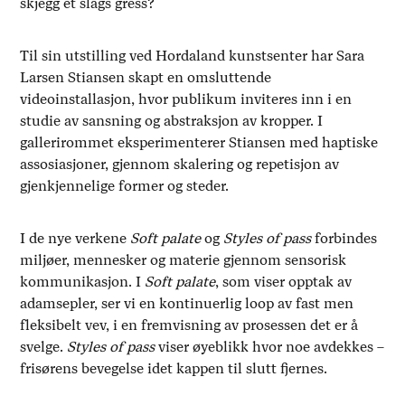
skjegg et slags gress?
Til sin utstilling ved Hordaland kunstsenter har Sara
Larsen Stiansen skapt en omsluttende
videoinstallasjon, hvor publikum inviteres inn i en
studie av sansning og abstraksjon av kropper. I
gallerirommet eksperimenterer Stiansen med haptiske
assosiasjoner, gjennom skalering og repetisjon av
gjenkjennelige former og steder.
I de nye verkene
Soft palate
og
Styles of pass
forbindes
miljøer, mennesker og materie gjennom sensorisk
kommunikasjon. I
Soft palate
, som viser opptak av
adamsepler, ser vi en kontinuerlig loop av fast men
fleksibelt vev, i en fremvisning av prosessen det er å
svelge.
Styles of pass
viser øyeblikk hvor noe avdekkes –
frisørens bevegelse idet kappen til slutt fjernes.