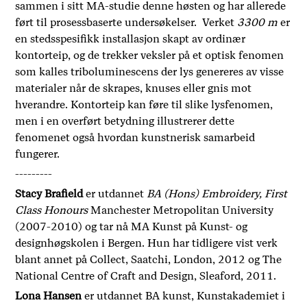
sammen i sitt MA-studie denne høsten og har allerede
ført til prosessbaserte undersøkelser. Verket
3300 m
er
en stedsspesifikk installasjon skapt av ordinær
kontorteip, og de trekker veksler på et optisk fenomen
som kalles triboluminescens der lys genereres av visse
materialer når de skrapes, knuses eller gnis mot
hverandre. Kontorteip kan føre til slike lysfenomen,
men i en overført betydning illustrerer dette
fenomenet også hvordan kunstnerisk samarbeid
fungerer.
---------
Stacy Brafield
er utdannet
BA (Hons) Embroidery, First
Class Honours
Manchester Metropolitan University
(2007-2010) og tar nå MA Kunst på Kunst- og
designhøgskolen i Bergen. Hun har tidligere vist verk
blant annet på Collect, Saatchi, London, 2012 og The
National Centre of Craft and Design, Sleaford, 2011.
Lona Hansen
er utdannet BA kunst, Kunstakademiet i