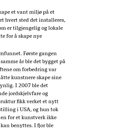
kape et vant miljø på et
 hvert sted det installeres,
 er tilgjengelig og lokale
te for å skape nye
samfunnet. Første gangen
e samme år ble det bygget på
øftene om forbedring var
måtte kunstnere skape sine
ynlig. I 2007 ble det
nde jordskjelvfare og
uktur fikk verket et nytt
tilling i USA, og hun tok
en for et kunstverk ikke
an benyttes. I fjor ble