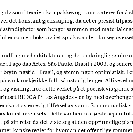
gulv som i teorien kan pakkes og transporteres for å s
r det konstant gjenskaping, da det er presist tilpasset
spissfindigheter som henger sammen med materialer som
l er som en bokstav i et språk som lett lar seg overset
forhandling med arkitekturen og det omkringliggende 
ar i Paço das Artes
,
São Paulo, Brasil i 2003, og sener
var brytningstid i Brasil, og stemningen optimistisk. L
på var kanskje ikke fullt så ustadig lenger. Allikevel 
g visning, noe dette verket på et poetisk vis gjorde s
kulturhuset REDCAT i Los Angeles – en by med overhenge
 skapt av en evig tilførsel av vann. Som nomadisk str
 av kunstneren selv. Dette var hennes første separatuts
 på sin reise da det viste seg at den opprinnelige plan
merikanske regler for hvordan det offentlige rommet k