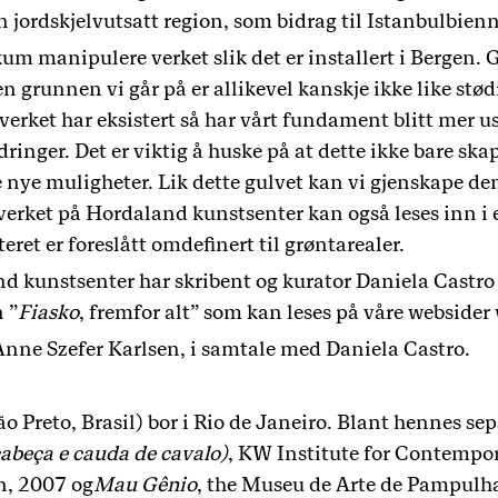
en jordskjelvutsatt region, som bidrag til Istanbulbie
manipulere verket slik det er installert i Bergen. Ge
men grunnen vi går på er allikevel kanskje ikke like stø
rket har eksistert så har vårt fundament blitt mer us
inger. Det er viktig å huske på at dette ikke bare ska
 nye muligheter. Lik dette gulvet kan vi gjenskape de
 verket på Hordaland kunstsenter kan også leses inn i
ret er foreslått omdefinert til grøntarealer.
nd kunstsenter har skribent og kurator Daniela Castro
 ”
Fiasko
, fremfor alt” som kan leses på våre webside
 Anne Szefer Karlsen, i samtale med Daniela Castro.
o Preto, Brasil) bor i Rio de Janeiro. Blant hennes sep
abeça e cauda de cavalo)
, KW Institute for Contempor
n, 2007 og
Mau Gênio
, the Museu de Arte de Pampulha