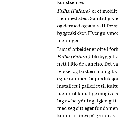
kunstsenter.
Falha (Failure)
er et mobilt 
fremmed sted. Samtidig kreve
og dermed også utsatt for 
byggeskikker. Hver gulvmodu
meninger.
Lucas’ arbeider er ofte i 
Falha (Failure)
ble bygget v
nytt i Rio de Janeiro. Det 
ferske, og bakken man gikk 
egne rammer for produksjon o
installert i galleriet til 
nærmest kunstige omgivelser
lag av betydning, igjen gitt
med seg sitt eget fundament
kunne utføres på grunn av a