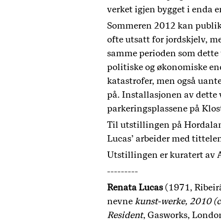
verket igjen bygget i enda 
Sommeren 2012 kan publikum 
ofte utsatt for jordskjelv, 
samme perioden som dette ve
politiske og økonomiske endr
katastrofer, men også uante
på. Installasjonen av dette
parkeringsplassene på Kloste
Til utstillingen på Hordala
Lucas’ arbeider med tittelen
Utstillingen er kuratert av
---------
Renata Lucas
(1971, Ribeirã
nevne
kunst-werke, 2010 (c
Resident
, Gasworks, Londo