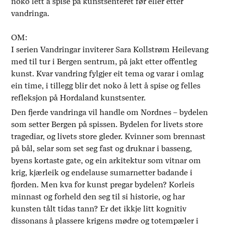
noko lett å spise på kunstsenteret før eller etter
vandringa.
OM:
I serien Vandringar inviterer Sara Kollstrøm Heilevang
med til tur i Bergen sentrum, på jakt etter offentleg
kunst. Kvar vandring fylgjer eit tema og varar i omlag
ein time, i tillegg blir det noko å lett å spise og felles
refleksjon på Hordaland kunstsenter.
Den fjerde vandringa vil handle om Nordnes – bydelen
som setter Bergen på spissen. Bydelen for livets store
tragediar, og livets store gleder. Kvinner som brennast
på bål, selar som set seg fast og druknar i basseng,
byens kortaste gate, og ein arkitektur som vitnar om
krig, kjærleik og endelause sumarnetter badande i
fjorden. Men kva for kunst pregar bydelen? Korleis
minnast og forheld den seg til si historie, og har
kunsten tålt tidas tann? Er det ikkje litt kognitiv
dissonans å plassere krigens mødre og totempæler i