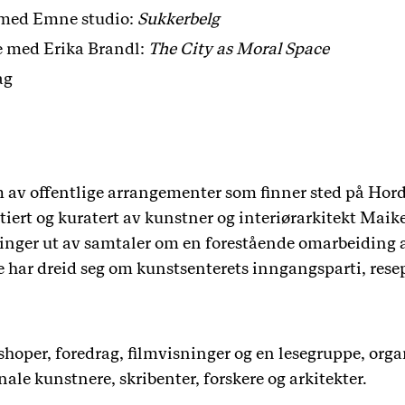
med Emne studio:
Sukkerbelg
 med Erika Brandl:
The City as Moral Space
ag
m av offentlige arrangementer som finner sted på Hord
itiert og kuratert av kunstner og interiørarkitekt Mai
inger ut av samtaler om en forestående omarbeiding
har dreid seg om kunstsenterets inngangsparti, resep
oper, foredrag, filmvisninger og en lesegruppe, orga
nale kunstnere, skribenter, forskere og arkitekter.