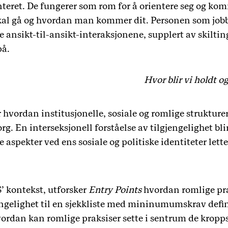
teret
. De fungerer som rom for å orientere seg og kom
skal gå og hvordan man kommer dit. Personen som jobbe
e ansikt-til-ansikt-interaksjonene, supplert av skiltin
på.
Hvor blir vi holdt og 
r hvordan institusjonelle, sosiale og romlige strukture
. En interseksjonell forståelse av tilgjengelighet blir 
 aspekter ved ens sosiale og politiske identiteter lette
 kontekst, utforsker
Entry Points
hvordan romlige pra
ngelighet til en sjekkliste med mininumumskrav defin
vordan kan romlige praksiser sette i sentrum de kropps