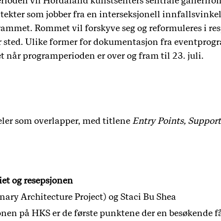
rioden vil Hordaland kunstsenters sentrale gallerirom
itekter som jobber fra en interseksjonell innfallsvinkel
grammet. Rommet vil forskyve seg og reformuleres i re
 sted. Ulike former for dokumentasjon fra eventprog
t når programperioden er over og fram til 23. juli.
eler som overlapper, med titlene
Entry Points, Support
iet og resepsjonen
nary Architecture Project) og Staci Bu Shea
jonen på HKS er
de første punktene der en besøkende får