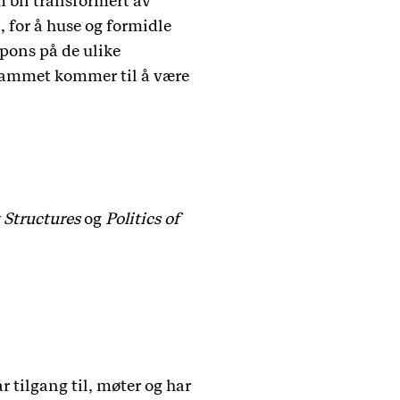
 bli transformert av
, for å huse og formidle
spons på de ulike
rammet kommer til å være
 Structures
og
Politics of
 tilgang til, møter og har