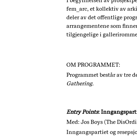
I begynnelsen av prosjektpe
fem_arc, et kollektiv av ark
deler av det offentlige pro
arrangementene som finner
tilgjengelige i galleriromme
OM PROGRAMMET:
Programmet består av tre d
Gathering
.
Entry Points
: Inngangspart
Med:
Jos Boys (The DisOrdi
Inngangspartiet og reseps