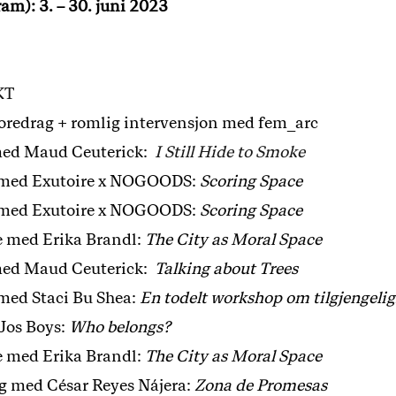
m): 3. – 30. juni 2023
KT
oredrag + romlig intervensjon med fem_arc
med Maud Ceuterick:
I Still Hide to Smoke
med Exutoire x NOGOODS:
Scoring Space
med Exutoire x NOGOODS:
Scoring Space
 med Erika Brandl:
The City as Moral Space
ed Maud Ceuterick:
Talking about Trees
ed Staci Bu Shea:
En todelt workshop om tilgjengeli
Jos Boys:
Who belongs?
 med Erika Brandl:
The City as Moral Space
g med César Reyes Nájera:
Zona de Promesas