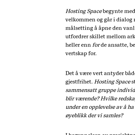
Hosting Space
begynte med 
velkommen og går i dialog 
målsetting å åpne den vanl
utfordrer skillet mellom ar
heller enn
for
de ansatte, b
vertskap for.
Det å være vert antyder både 
gjestfrihet.
Hosting Space
s
sammensatt gruppe individer
blir værende? Hvilke redskap
under en opplevelse av å h
øyeblikk der vi samles?