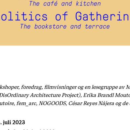
rkshoper, foredrag, filmvisninger og en lesegruppe av
 DisOrdinary Architecture Project), Erika Brandl Mout
xutoire, fem_arc, NOGOODS, César Reyes Nájera og de
. juli 2023