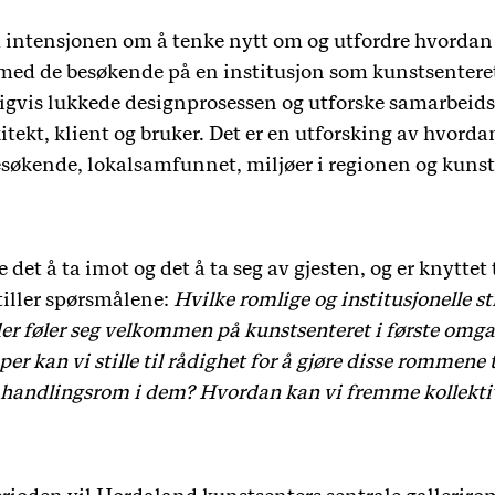
intensjonen om å tenke nytt om og utfordre hvordan 
med de besøkende på en institusjon som kunstsenteret
igvis lukkede designprosessen og utforske samarbeid
kitekt, klient og bruker. Det er en utforsking av hvor
esøkende, lokalsamfunnet, miljøer i regionen og kunst
det å ta imot og det å ta seg av gjesten, og er knyttet 
tiller spørsmålene:
Hvilke romlige og institusjonelle str
 føler seg velkommen på kunstsenteret i første omgan
er kan vi stille til rådighet for å gjøre disse rommene 
a handlingsrom i dem? Hvordan kan vi fremme kollektiv