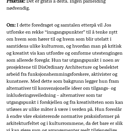
Praktisk:
Det er gratis å delta. Ingen påmelding
nødvendig.
Om:
I dette foredraget og samtalen etterpå vil Jos
utforske en rekke “inngangspunkter” til å tenke nytt
om hvem som hører til og hvem som blir utelatt i
samtidens ulike kulturrom, og hvordan man på kritisk
og kreativt vis kan utfordre og omforme utestengingen
som allerede foregår. Hun tar utgangspunkt i noen av
prosjektene til DisOrdinary Architecture og beslektet
arbeid fra funksjonshemmingsforskere, aktivister og
kunstnere. Med dette som bakgrunn legger hun fram
alternativer til konvensjonelle ideer om tilgangs- og
inkluderingsveiledning – alternativer som tar
utgangspunkt i forskjellen og fra kreativiteten som kan
utløses av ulike måter å være i verden på. Hun foreslår
å endre våre eksisterende normative praksisformer på
arkitekturfeltet og i kulturrommene, da det bare er slik
vi kan gjøre rom og arrangementer reelt tilgjengelige.