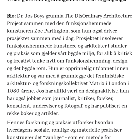
Bio:
Dr. Jos Boys grunnla The DisOrdinary Architecture
Project sammen med den funksjonshemmede
kunstneren Zoe Partington, som hun også driver
prosjektet sammen med i dag. Prosjektet involverer
funksjonshemmede kunstnere og arkitekter i studier
og praksis som gjelder vårt bygde miljø, for slik å kritisk
og kreativt tenke nytt om funksjonshemming, design
og det bygde rom. Hun er opprinnelig utdannet innen
arkitektur og var med å grunnlegge det feministiske
arkitektur- og forskningskollektivet Matrix i London i
1980-årene. Jos har alltid vært en designaktivist; hun
har også jobbet som journalist, kritiker, forsker,
konsulent, underviser og fotograf, og har publisert en
rekke bøker og artikler.
Hennes forskning og praksis utforsker hvordan
hverdagens sosiale, romlige og materielle praksiser
konstruerer det “vanlige” - som en metode for