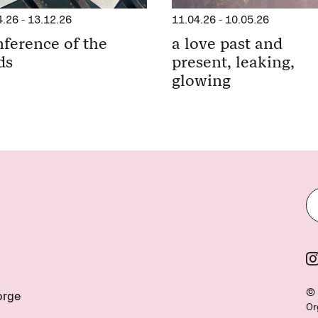
11.04.26
-
10.05.26
4.26
-
13.12.26
a love past and
ference of the
present, leaking,
ds
glowing
© 
orge
Or