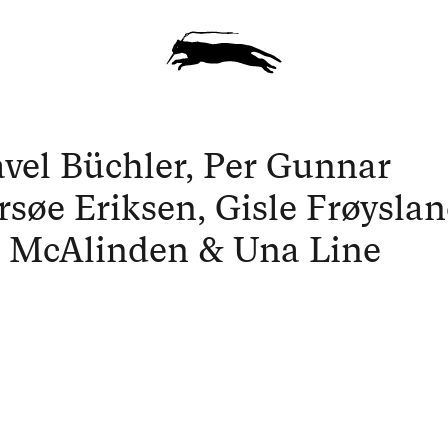
avel Büchler, Per Gunnar
søe Eriksen, Gisle Frøyslan
l McAlinden & Una Line