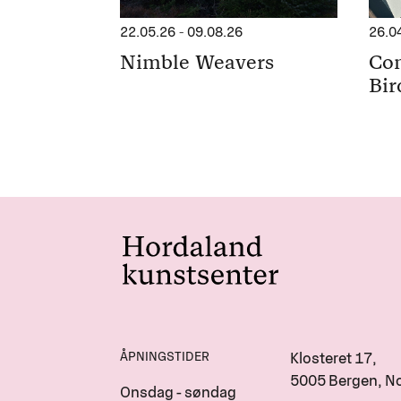
22.05.26
-
09.08.26
26.0
Nimble Weavers
Con
Bir
ÅPNINGSTIDER
Klosteret 17,
5005 Bergen, N
Onsdag - søndag