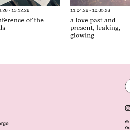
11.04.26
-
10.05.26
4.26
-
13.12.26
a love past and
ference of the
present, leaking,
ds
glowing
© 
orge
Or