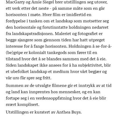
MacGarry og Amie Siegel brer utstillingen seg utover,
ett verk etter det neste - på samme måte som en går
horisonten i møte. Hver film er imidlertid en
fordypelse i tanken om et landskap som motsetter seg
den horisontale og forutinntatte holdningen nedarvet
fra landskapstradisjonen. Maleriet og fotografiet er
begge sjangere som gjennom tiden har hatt utpreget
interesse for å fange horisonten. Holdningen å se-for-å-
(be)gripe er kolonialt tankegods som fører til en
tilstand hvor det å se blandes sammen med det å eie.
Siden landskapet ikke ansees for å ha subjektivitet, blir
et ubefolket landskap et medium hvor vårt begjær og
vår uro får spre seg fritt.
Summen av de utvalgte filmene gir et inntrykk av at tid
og land kan innprentes hos mennesker, og en kan
fortape seg i en verdensoppfatning hvor det å eie blir
svært komplisert.
Utstillingen er kuratert av Anthea Buys.