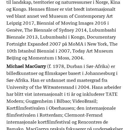
til landskap, territorier og naturressurser i Norge, Kina
og Kongo. Hennes filmer er vist bredt internasjonalt
ved blant annet ved Museum of Contemporary Art
Leipzig 2017, Biennial of Moving Images 2016 i
Genève, The Biennale of Sydney 2014, Lubumbashi
Biennale 2013, Lubumbashi i Kongo, Documentary
Fortnight Expanded 2007 på MoMA i New York, The
10th Istanbul Biennial i 2007, Today Art Museum
Beijing og Momentum i Moss, 2004.
Michael MacGarry
(f. 1978, Durban i Sør-Afrika)
er
billedkunstner og filmskaper basert i Johannesburg i
Sør-Afrika. Han er utdannet med mastergrad fra
University of the Witwatersrand i 2004. Hans arbeider
har blitt vist internasjonalt i ti år og inkluderer TATE
Modern; Guggenheim i Bilbao; VideoBrasil;
Kortfilmfestivalen i Oberhausen; den internasjonale
filmfestivalen i Rotterdam; Clermont-Ferrand
internasjonale kortfilmfestival og Rencontres de
Bamako. MacGarrys praksis fokuserer på undersøkelser