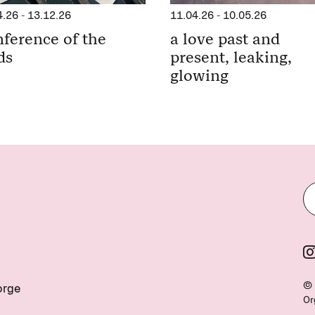
11.04.26
-
10.05.26
4.26
-
13.12.26
a love past and
ference of the
present, leaking,
ds
glowing
© 
orge
Or