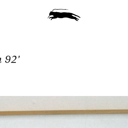
n 92'