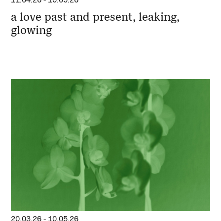
a love past and present, leaking,
glowing
20.03.26
-
10.05.26